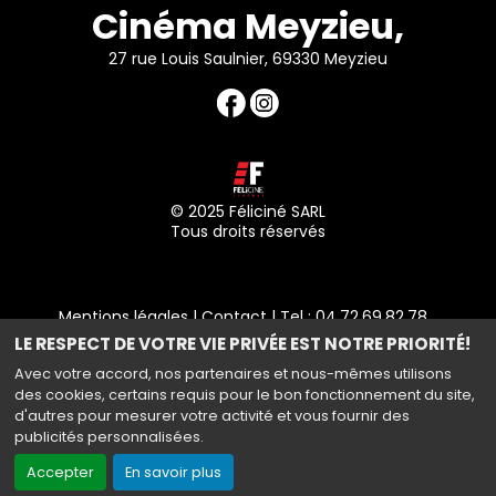
Cinéma Meyzieu,
27 rue Louis Saulnier, 69330 Meyzieu
© 2025 Féliciné SARL
Tous droits réservés
Mentions légales
|
Contact
| Tel : 04.72.69.82.78
LE RESPECT DE VOTRE VIE PRIVÉE EST NOTRE PRIORITÉ!
Politique de confidentialité
Avec votre accord, nos partenaires et nous-mêmes utilisons
des cookies, certains requis pour le bon fonctionnement du site,
d'autres pour mesurer votre activité et vous fournir des
publicités personnalisées.
Haut de page
Accepter
En savoir plus
Création site internet www.erakys.com