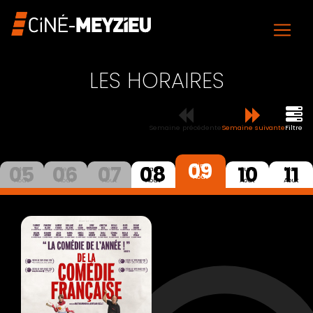
LES HORAIRES
Semaine précédente
Semaine suivante
Filtre
09
05
06
07
08
10
11
Dim
Mer
Jeu
Ven
Sam
Lun
Mar
Aout
Aout
Aout
Aout
Aout
Aout
Aout